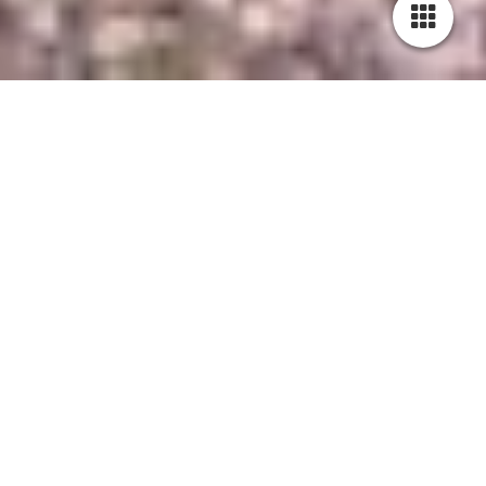
Haus Edelweiß - Ferienwohnungen
Bergweg 3
D-83435 Bad Reichenhall
Tel. 08651 3612
Über das Menü (Querstreifen oben links) gelangen
Sie auf die Einzelseiten
Impressionen vom Haus