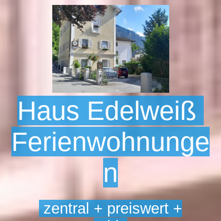
Startseite
Über uns
Haus Edelweiß
Grundrisse und Bilder
Ferienwohnunge
PREISE
n
ANFRAGE/BUCHUNG/ANREISE
zentral + preiswert +